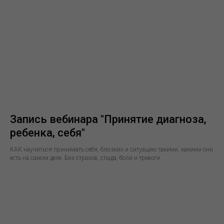
Запись вебинара "Принятие диагноза,
ребенка, себя"
КАК научиться принимать себя, близких и ситуацию такими, какими они
есть на самом деле. Без страхов, стыда, боли и тревоги.