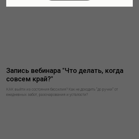
Запись вебинара "Что делать, когда
совсем край?"
КАК выйти из состояния бессилия? Как не доходить "до ручки" от
ежедневных забот, разочарования и усталости?